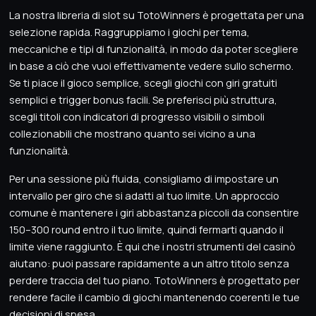
La nostra libreria di slot su TotoWinners è progettata per una
selezione rapida. Raggruppiamo i giochi per tema,
meccaniche e tipi di funzionalità, in modo da poter scegliere
in base a ciò che vuoi effettivamente vedere sullo schermo.
Se ti piace il gioco semplice, scegli giochi con giri gratuiti
semplici e trigger bonus facili. Se preferisci più struttura,
scegli titoli con indicatori di progresso visibili o simboli
collezionabili che mostrano quanto sei vicino a una
funzionalità.
Per una sessione più fluida, consigliamo di impostare un
intervallo per giro che si adatti al tuo limite. Un approccio
comune è mantenere i giri abbastanza piccoli da consentire
150–300 round entro il tuo limite, quindi fermarti quando il
limite viene raggiunto. È qui che i nostri strumenti del casinò
aiutano: puoi passare rapidamente a un altro titolo senza
perdere traccia del tuo piano. TotoWinners è progettato per
rendere facile il cambio di giochi mantenendo coerenti le tue
decisioni di spesa.