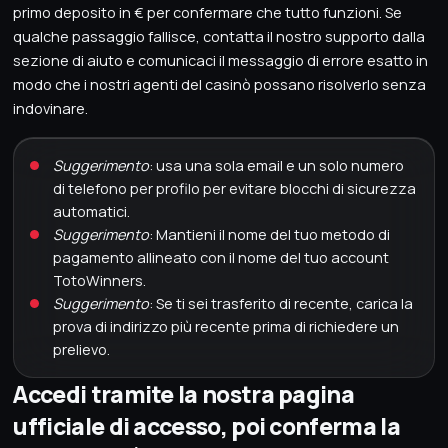
primo deposito in € per confermare che tutto funzioni. Se
qualche passaggio fallisce, contatta il nostro supporto dalla
sezione di aiuto e comunicaci il messaggio di errore esatto in
modo che i nostri agenti del casinò possano risolverlo senza
indovinare.
Suggerimento
: usa una sola email e un solo numero
di telefono per profilo per evitare blocchi di sicurezza
automatici.
Suggerimento
: Mantieni il nome del tuo metodo di
pagamento allineato con il nome del tuo account
TotoWinners.
Suggerimento
: Se ti sei trasferito di recente, carica la
prova di indirizzo più recente prima di richiedere un
prelievo.
Accedi tramite la nostra pagina
ufficiale di accesso, poi conferma la