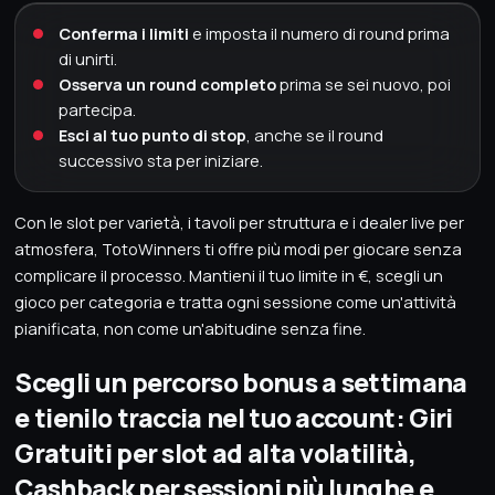
Conferma i limiti
e imposta il numero di round prima
di unirti.
Osserva un round completo
prima se sei nuovo, poi
partecipa.
Esci al tuo punto di stop
, anche se il round
successivo sta per iniziare.
Con le slot per varietà, i tavoli per struttura e i dealer live per
atmosfera, TotoWinners ti offre più modi per giocare senza
complicare il processo. Mantieni il tuo limite in €, scegli un
gioco per categoria e tratta ogni sessione come un'attività
pianificata, non come un'abitudine senza fine.
Scegli un percorso bonus a settimana
e tienilo traccia nel tuo account: Giri
Gratuiti per slot ad alta volatilità,
Cashback per sessioni più lunghe e