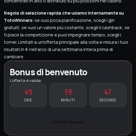
concentrati in alto o distribuiti su più posizioni nel casinò.
Regola di selezione rapida che usiamo internamente su
TotoWinners:
se vuoi poca pianificazione, scegli i giri
gratuiti; se vuoi un valore più costante, scegli il cashback; se
ti piace la competizione e puoi impegnare tempo, scegli i
tornei. Limitati a un'offerta principale alla volta e misura i tuoi
risultati in € nell'arco di una settimana intera prima di
cambiare.
Bonus di benvenuto
L'offerta è valida:
49
59
46
ORE
MINUTI
SECONDI
Ottieni Bonus