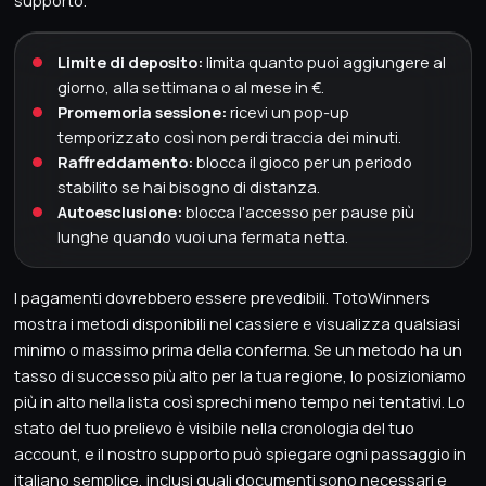
supporto.
Limite di deposito:
limita quanto puoi aggiungere al
giorno, alla settimana o al mese in €.
Promemoria sessione:
ricevi un pop-up
temporizzato così non perdi traccia dei minuti.
Raffreddamento:
blocca il gioco per un periodo
stabilito se hai bisogno di distanza.
Autoesclusione:
blocca l'accesso per pause più
lunghe quando vuoi una fermata netta.
I pagamenti dovrebbero essere prevedibili. TotoWinners
mostra i metodi disponibili nel cassiere e visualizza qualsiasi
minimo o massimo prima della conferma. Se un metodo ha un
tasso di successo più alto per la tua regione, lo posizioniamo
più in alto nella lista così sprechi meno tempo nei tentativi. Lo
stato del tuo prelievo è visibile nella cronologia del tuo
account, e il nostro supporto può spiegare ogni passaggio in
italiano semplice, inclusi quali documenti sono necessari e