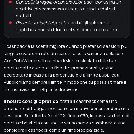
Controlla la regola di contribuzione
se il bonus ha un
obiettivo di scommessa allegato ai vincite dai giri
gratuiti.
Rimani sui giochi elencati
, perché gli spin non si
applicheranno al di fuori del set idoneo nel casinò.
Il cashback è la scelta migliore quando preferisci sessioni più
lunghe e vuoi una rete di sicurezza se la varianza colpisce.
Con TotoWinners, il cashback viene calcolato dalle tue
perdite nette durante la finestra promozionale, quindi
accreditato in base alla percentuale e al limite pubblicati.
Pubblichiamo sempre il limite in modo che tu possa stimare il
ritorno massimo in € prima di aderire.
Il nostro consiglio pratico:
tratta il cashback come uno
strumento di budget, non come un motivo per estendere una
sessione. Se l'offerta è del 10% fino a €50, imposta un limite di
perdita che abbia comunque senso senza cashback, quindi
considera il cashback come un rimborso parziale.