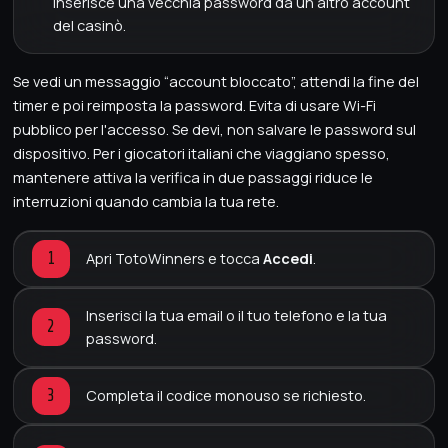
inserisce una vecchia password da un altro account
del casinò.
Se vedi un messaggio “account bloccato”, attendi la fine del
timer e poi reimposta la password. Evita di usare Wi-Fi
pubblico per l'accesso. Se devi, non salvare le password sul
dispositivo. Per i giocatori italiani che viaggiano spesso,
mantenere attiva la verifica in due passaggi riduce le
interruzioni quando cambia la tua rete.
Apri TotoWinners e tocca
Accedi
.
Inserisci la tua email o il tuo telefono e la tua
password.
Completa il codice monouso se richiesto.