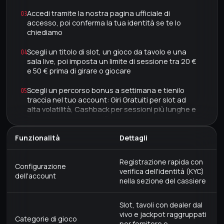
Accedi tramite la nostra pagina ufficiale di
03
accesso, poi conferma la tua identità se te lo
chiediamo
Scegli un titolo di slot, un gioco da tavolo e una
04
sala live, poi imposta un limite di sessione tra 20 €
e 50 € prima di girare o giocare
Scegli un percorso bonus a settimana e tienilo
05
traccia nel tuo account: Giri Gratuiti per slot ad
alta volatilità, Cashback per sessioni più lunghe e
Tornei per brevi e pianificati scoppi di gioco.
Funzionalità
Dettagli
Usa i nostri codici promozionali al checkout prima
06
di confermare il tuo deposito, poi verifica che il
bonus sia mostrato nella cronologia del tuo
Registrazione rapida con
Configurazione
account.
verifica dell'identità (KYC)
dell'account
nella sezione del cassiere
Installa la nostra app mobile e usa lo stesso
07
account su Android, iOS e web mobile
Slot, tavoli con dealer dal
vivo e jackpot raggruppati
Diventa un VIP su TotoWinners: Ricompense
08
Categorie di gioco
per fornitore e